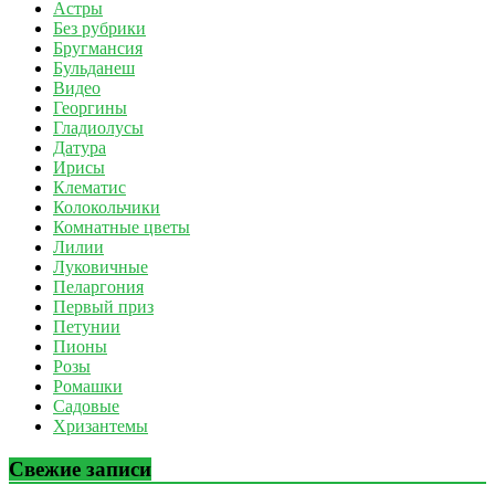
Астры
Без рубрики
Бругмансия
Бульданеш
Видео
Георгины
Гладиолусы
Датура
Ирисы
Клематис
Колокольчики
Комнатные цветы
Лилии
Луковичные
Пеларгония
Первый приз
Петунии
Пионы
Розы
Ромашки
Садовые
Хризантемы
Свежие записи