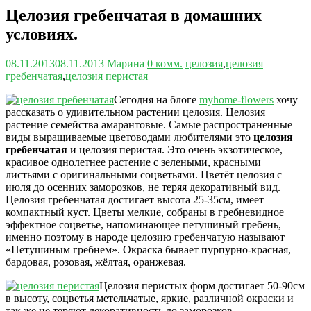
Целозия гребенчатая в домашних
условиях.
08.11.2013
08.11.2013
Марина
0 комм.
целозия
,
целозия
гребенчатая
,
целозия перистая
Сегодня на блоге
myhome-flowers
хочу
рассказать о удивительном растении целозия. Целозия
растение семейства амарантовые. Самые распространенные
виды выращиваемые цветоводами любителями это
целозия
гребенчатая
и
целозия перистая. Это очень экзотическое,
красивое однолетнее растение с зелеными, красными
листьями с оригинальными соцветьями. Цветёт целозия с
июля до осенних заморозков, не теряя декоративный вид.
Целозия гребенчатая достигает высота 25-35см, имеет
компактный куст. Цветы мелкие, собраны в гребневидное
эффектное соцветье, напоминающее петушиный гребень,
именно поэтому в народе целозию гребенчатую называют
«Петушиным гребнем». Окраска бывает пурпурно-красная,
бардовая, розовая, жёлтая, оранжевая.
Целозия перистых форм достигает 50-90см
в высоту, соцветья метельчатые, яркие, различной окраски и
так же не теряют декоративность до заморозков.