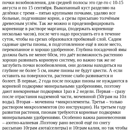
почки возобновления, для средней полосы это где-то с 10-15
августа и по 15 сентября.
Выкопанный куст разделяю на
делёнки с тремя – пятью крупными почками, удаляю все
больные, подгнившие корни, а срезы присыпаю толчёным
древесным углём. Так же можно и продезинфицировать
корневище в растворе марганца, (подержать корневище
несколько часов), после чего надо просушить его в течение
суток, чтобы на срезах образовался пробковый слой. Садим
садовые цветы пионы, в подготовленное ещё в июле место,
перекопанное и хорошо удобренное. Глубина посадочной ямы
должна быть не менее 60см, это даёт возможность растению
хорошо развивать корневую систему, но важно так же не
заглубить почки возобновления, они должны находиться на
глубине не более 5 см, иначе пионы не будут цвести. А если
оставить на поверхности, растение слабо развивается и
болеет. В первые, 2 года после посадки пионы не нуждаются в
корневой подкормке минеральными удобрениями, поэтому
дают внекорневые подкормки 1раз в 2 недели. Первая – сразу
после отрастания надземной части, мочевиной (50грам на 10л
воды). Вторая – мочевина +микроэлементы. Третья – только
раствором микроэлементов (по инструкции). На третьем году
развития растения, пионам требуются корневые подкормки
минеральными удобрениями. Особенно важна ранневесенняя
– азотно-калиевая .Поэтому рано весной ещё по снегу
рассыпаю 10грам азота(селитры) и 10грам калия, но так чтобы