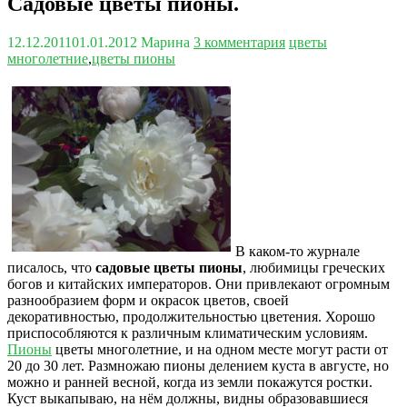
Садовые цветы пионы.
12.12.2011
01.01.2012
Марина
3 комментария
цветы
многолетние
,
цветы пионы
В каком-то журнале
писалось, что
садовые цветы пионы
, любимицы греческих
богов и китайских императоров. Они привлекают огромным
разнообразием форм и окрасок цветов, своей
декоративностью, продолжительностью цветения. Хорошо
приспособляются к различным климатическим условиям.
Пионы
цветы многолетние, и на одном месте могут расти от
20 до 30 лет. Размножаю пионы делением куста в августе, но
можно и ранней весной, когда из земли покажутся ростки.
Куст выкапываю, на нём должны, видны образовавшиеся