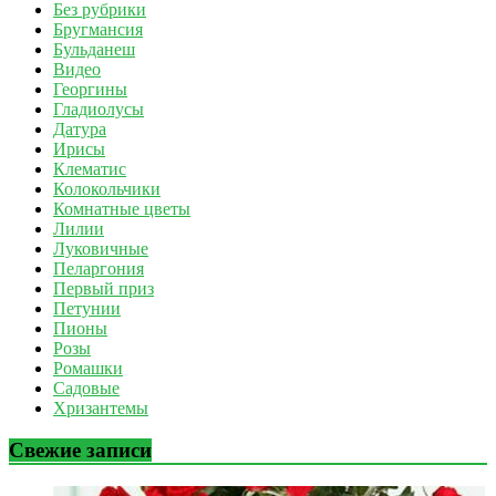
Без рубрики
Бругмансия
Бульданеш
Видео
Георгины
Гладиолусы
Датура
Ирисы
Клематис
Колокольчики
Комнатные цветы
Лилии
Луковичные
Пеларгония
Первый приз
Петунии
Пионы
Розы
Ромашки
Садовые
Хризантемы
Свежие записи