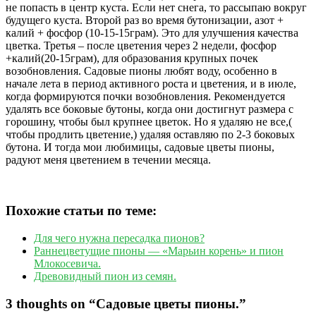
не попасть в центр куста. Если нет снега, то рассыпаю вокруг
будущего куста. Второй раз во время бутонизации, азот +
калий + фосфор (10-15-15грам). Это для улучшения качества
цветка. Третья – после цветения через 2 недели, фосфор
+калий(20-15грам), для образования крупных почек
возобновления. Садовые пионы любят воду, особенно в
начале лета в период активного роста и цветения, и в июле,
когда формируются почки возобновления. Рекомендуется
удалять все боковые бутоны, когда они достигнут размера с
горошину, чтобы был крупнее цветок. Но я удаляю не все,(
чтобы продлить цветение,) удаляя оставляю по 2-3 боковых
бутона. И тогда мои любимицы, садовые цветы пионы,
радуют меня цветением в течении месяца.
Похожие статьи по теме:
Для чего нужна пересадка пионов?
Раннецветущие пионы — «Марьин корень» и пион
Млокосевича.
Древовидный пион из семян.
3 thoughts on “
Садовые цветы пионы.
”