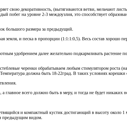
яет свою декоративность, (вытягиваются ветви, мельчают листь
ждый побег на уровне 2-3 междоузлия, это способствует образо
ок большого размера за предыдущий.
ая земля, и песка в пропорции (1:1:1:0,5). Весь состав хорошо
зотным удобрением далее желательно подкармливать растение 
и стеблевые черенки обрабатываем любым стимулятором роста (н
Температура должна быть 18-22град. В таких условиях корешки 
твления.
 а главное всего должно быть в меру, и тогда не будет никаких
ветвящийся и компактный кустик достигающий в высоту около 1 
к и предыдущим видом.