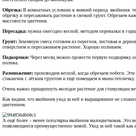
Обрезка:
В комнатных условиях в зимний период якобиния тер
обрезку и пересаживать растение в свежий грунт. Обрезаем ка
массовости цветения.
Пересадка:
нужна ежегодно весной, методом перевалки в горш
Грунт:
Земляную смесь готовим из перегноя, листовая и дернов
отверстием и пересаживаем растение. Хорошо поливаем.
Подкормки:
Через месяц можно провести первую подкормку а
полива.
Размножение:
производим весной, когда обрезаем побеги. Эт
стаканчик с лёгким грунтом и ещё помещаем в мини-тепличку. 
Очень важно прищипнуть молодое растение для стимуляции ве
Как видим, что якобиния уход за ней и выращивание не сложно,
цветением.
А ещё более – менее популярна якобиния малоцветковая. Это 
появляющиеся преимущественно зимой.
Уход за ней такой ка