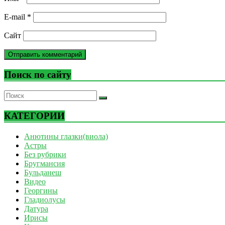
E-mail
*
Сайт
Поиск по сайту
КАТЕГОРИИ
Анютины глазки(виола)
Астры
Без рубрики
Бругмансия
Бульданеш
Видео
Георгины
Гладиолусы
Датура
Ирисы