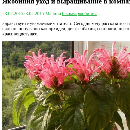
Якобиния уход и выращивание в комна
23.02.2015
23.02.2015
Марина
0 комм.
якобиния
Здравствуйте уважаемые читатели! Сегодня хочу рассказать о 
сильно популярно как орхидеи, диффенбахии, сенполии, но тот 
красивоцветущее.