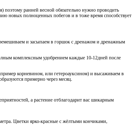
я) поэтому ранней весной обязательно нужно проводить
ванию новых полноценных побегов и в тоже время способствует
 перемешиваем и засыпаем в горшок с дренажом и дренажным
полным комплексным удобрением каждые 10-12дней после
апример корневином, или гетероауксином) и высаживаем в
образуются примерно через месяц.
 неприятностей, а растение отблагодарит вас шикарным
метра. Цветки ярко-красные с жёлтыми кончиками,