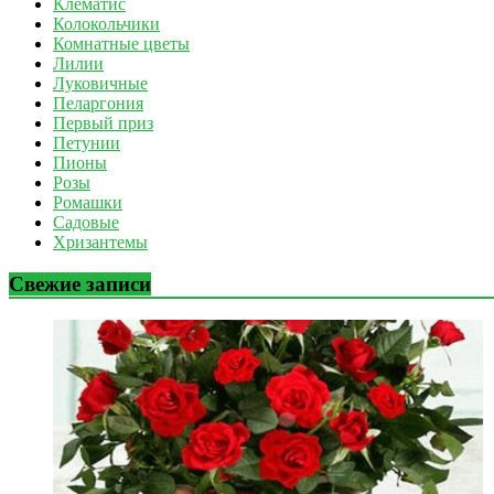
Клематис
Колокольчики
Комнатные цветы
Лилии
Луковичные
Пеларгония
Первый приз
Петунии
Пионы
Розы
Ромашки
Садовые
Хризантемы
Свежие записи