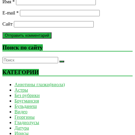
Имя
*
E-mail
*
Сайт
Поиск по сайту
КАТЕГОРИИ
Анютины глазки(виола)
Астры
Без рубрики
Бругмансия
Бульданеш
Видео
Георгины
Гладиолусы
Датура
Ирисы