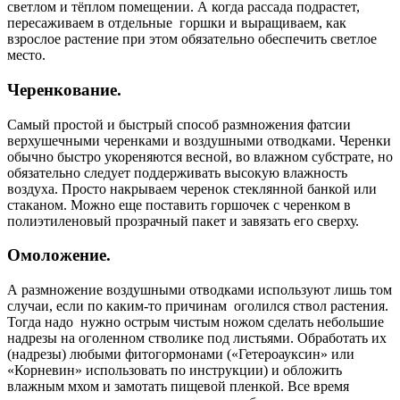
светлом и тёплом помещении. А когда рассада подрастет,
пересаживаем в отдельные горшки и выращиваем, как
взрослое растение при этом обязательно обеспечить светлое
место.
Черенкование.
Самый простой и быстрый способ размножения фатсии
верхушечными черенками и воздушными отводками. Черенки
обычно быстро укореняются весной, во влажном субстрате, но
обязательно следует поддерживать высокую влажность
воздуха. Просто накрываем черенок стеклянной банкой или
стаканом. Можно еще поставить горшочек с черенком в
полиэтиленовый прозрачный пакет и завязать его сверху.
Омоложение.
А размножение воздушными отводками используют лишь том
случаи, если по каким-то причинам оголился ствол растения.
Тогда надо нужно острым чистым ножом сделать небольшие
надрезы на оголенном стволике под листьями. Обработать их
(надрезы) любыми фитогормонами («Гетероауксин» или
«Корневин» использовать по инструкции) и обложить
влажным мхом и замотать пищевой пленкой. Все время