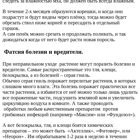
следить за влажностью мха, он должен быть всегда влажным.
В течение 2-х месяцев образуются корешки, и когда они
подрастут и будут видны через плёнку, тогда можно будет
обрезать ствол ниже корней и пересадить в отдельный
горшок.
А сам пенёк можно срезать и продолжать поливать, и так
дожидаться когда от него будет расти новая поросль.
Фатсия болезни и вредители.
При неправильном уходе растение могут поразить болезни и
вредители. Самые распространенные это тля, клещи,
белокрылка, а из болезней – серая гниль.
Обычно серая гниль поражает перелитые растения, в которых
слишком много влаги. Эта болезнь поражает практически все
части растения, а избавится от неё можно только лишь удалить
все пораженные части, подсушить земляной ком и увеличить
циркуляцию воздуха в комнате. А также проводить
обработки любым качественным препаратом против
грибковых инфекций (например «Максим» или «Фундозол»).
А вот белокрылка, тля, и клещи боятся химических
препаратов – это может быть «Актеллик», «Фитовер», или
«Неорон» . Им обрабатываем 1-2 раза в неделю в течении