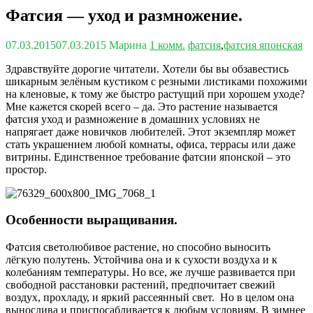
Фатсия — уход и размножение.
07.03.2015
07.03.2015
Марина
1 комм.
фатсия
,
фатсия японская
Здравствуйте дорогие читатели. Хотели бы вы обзавестись
шикарным зелёным кустиком с резными листиками похожими
на кленовые, к тому же быстро растущий при хорошем уходе?
Мне кажется скорей всего – да. Это растение называется
фатсия уход и размножение в домашних условиях не
напрягает даже новичков любителей. Этот экземпляр может
стать украшением любой комнаты, офиса, террасы или даже
витрины. Единственное требование фатсии японской – это
простор.
Особенности выращивания.
Фатсия светолюбивое растение, но способно выносить
лёгкую полутень. Устойчива она и к сухости воздуха и к
колебаниям температуры. Но все, же лучше развивается при
свободной расстановки растений, предпочитает свежий
воздух, прохладу, и яркий рассеянный свет. Но в целом она
вынослива и приспосабливается к любым условиям. В зимнее