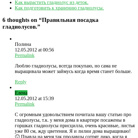
Как вырастить гладиолус из деток.
Как подготовить к хранению гладиолусы.
6 thoughts on “
Правильная посадка
гладиолусов.
”
Полина
12.05.2012 at 00:56
Permalink
Люблю гладиолусы, всегда покупаю, но сама не
выращивала может займусь когда время станет больше.
Reply
Елена
12.05.2012 at 15:39
Permalink
С огромным удовольствием почитала вашу статью про
гладиолусы, т.к. у меня дома в квартире посажены в
горшках гладиолусы присцилла, очень красивые, листья
уже 80 см, жду цветения. Я и лилии дома выращиваю!
🙂 Правда на меня так продавцы сотрят дико, когда я