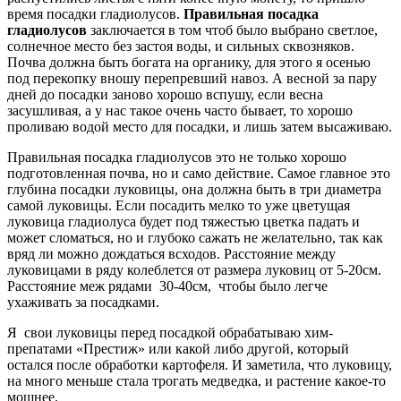
время посадки гладиолусов.
Правильная посадка
гладиолусов
заключается в том чтоб было выбрано светлое,
солнечное место без застоя воды, и сильных сквозняков.
Почва должна быть богата на органику, для этого я осенью
под перекопку вношу перепревший навоз. А весной за пару
дней до посадки заново хорошо вспушу, если весна
засушливая, а у нас такое очень часто бывает, то хорошо
проливаю водой место для посадки, и лишь затем высаживаю.
Правильная посадка гладиолусов это не только хорошо
подготовленная почва, но и само действие. Самое главное это
глубина посадки луковицы, она должна быть в три диаметра
самой луковицы. Если посадить мелко то уже цветущая
луковица гладиолуса будет под тяжестью цветка падать и
может сломаться, но и глубоко сажать не желательно, так как
вряд ли можно дождаться всходов. Расстояние между
луковицами в ряду колеблется от размера луковиц от 5-20см.
Расстояние меж рядами 30-40см, чтобы было легче
ухаживать за посадками.
Я свои луковицы перед посадкой обрабатываю хим-
препатами «Престиж» или какой либо другой, который
остался после обработки картофеля. И заметила, что луковицу,
на много меньше стала трогать медведка, и растение какое-то
мощнее.