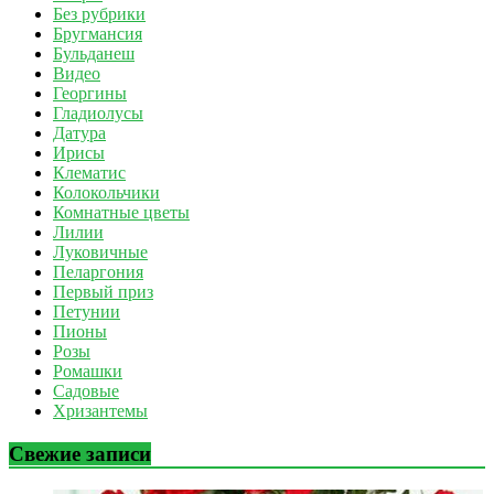
Без рубрики
Бругмансия
Бульданеш
Видео
Георгины
Гладиолусы
Датура
Ирисы
Клематис
Колокольчики
Комнатные цветы
Лилии
Луковичные
Пеларгония
Первый приз
Петунии
Пионы
Розы
Ромашки
Садовые
Хризантемы
Свежие записи