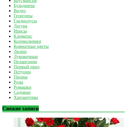
Бругмансия
Бульданеш
Видео
Георгины
Гладиолусы
Датура
Ирисы
Клематис
Колокольчики
Комнатные цветы
Лилии
Луковичные
Пеларгония
Первый приз
Петунии
Пионы
Розы
Ромашки
Садовые
Хризантемы
Свежие записи