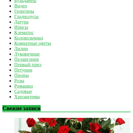
Бульданеш
Видео
Георгины
Гладиолусы
Датура
Ирисы
Клематис
Колокольчики
Комнатные цветы
Лилии
Луковичные
Пеларгония
Первый приз
Петунии
Пионы
Розы
Ромашки
Садовые
Хризантемы
Свежие записи