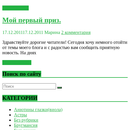
Первый приз
Мой первый приз.
17.12.2011
17.12.2011
Марина
2 комментария
Здравствуйте дорогие читатели! Сегодня хочу немного отойти
от темы моего блога и с радостью вам сообщить приятную
новость. На днях
Читать дальше
Поиск по сайту
КАТЕГОРИИ
Анютины глазки(виола)
Астры
Без рубрики
Бругмансия